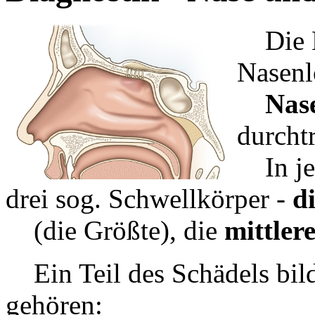
Die Na
Nasenl
Nasen
durchtr
In jed
drei sog. Schwellkörper -
d
(die Größte), die
mittler
Ein Teil des Schädels bil
gehören: